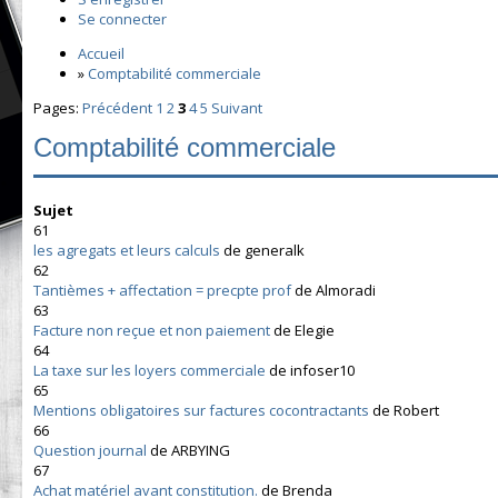
Se connecter
Accueil
»
Comptabilité commerciale
Pages:
Précédent
1
2
3
4
5
Suivant
Comptabilité commerciale
Sujet
61
les agregats et leurs calculs
de generalk
62
Tantièmes + affectation = precpte prof
de Almoradi
63
Facture non reçue et non paiement
de Elegie
64
La taxe sur les loyers commerciale
de infoser10
65
Mentions obligatoires sur factures cocontractants
de Robert
66
Question journal
de ARBYING
67
Achat matériel avant constitution.
de Brenda