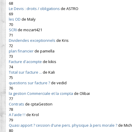
68
Le Devis : droits / obligations
de ASTRO
69
les OD
de Maly
70
SCRI
de mozart421
71
Dividendes exceptionnels
de Kris
72
plan financier
de pamella
73
Facture d'acompte
de kikis
74
Total sur facture ...
de Kali
75
questions sur facture ?
de vedid
76
la gestion Commerciale et la compta
de Olibai
77
Contrats
de cptaGestion
78
A l'aide ! !
de Krol
79
Quasi apport ? cession d'une pers. physique à pers morale ?
de Mich
80