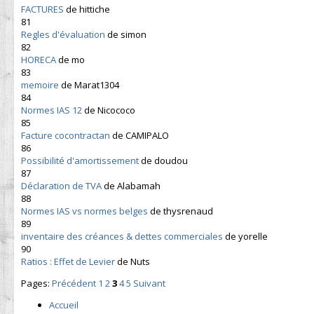
FACTURES
de hittiche
81
Regles d'évaluation
de simon
82
HORECA
de mo
83
memoire
de Marat1304
84
Normes IAS 12
de Nicococo
85
Facture cocontractan
de CAMIPALO
86
Possibilité d'amortissement
de doudou
87
Déclaration de TVA
de Alabamah
88
Normes IAS vs normes belges
de thysrenaud
89
inventaire des créances & dettes commerciales
de yorelle
90
Ratios : Effet de Levier
de Nuts
Pages:
Précédent
1
2
3
4
5
Suivant
Accueil