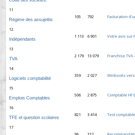
11
105
792
Facturation d'u
Régime des assujettis
12
1 113
6 901
Votre avis sur 
Indépendants
13
2 179
13 079
Franchise TVA 
TVA
14
359
2 027
Winbooks versi
Logiciels comptabilité
15
506
2 875
Comptable HF 
Emplois Comptables
16
821
3 414
Test comptabl
TFE et question scolaires
17
96
312
Recommandati