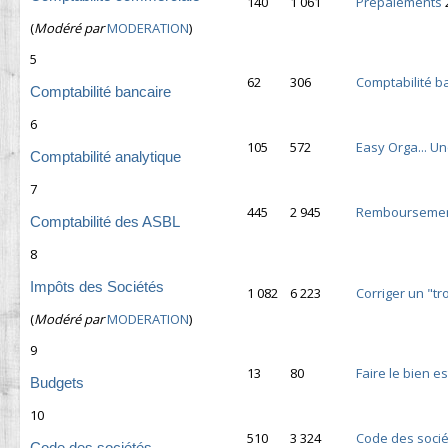
140
1 061
Prépaiements
(
Modéré par
MODERATION
)
5
62
306
Comptabilité b
Comptabilité bancaire
6
105
572
Easy Orga... U
Comptabilité analytique
7
445
2 945
Remboursement
Comptabilité des ASBL
8
Impôts des Sociétés
1 082
6 223
Corriger un "t
(
Modéré par
MODERATION
)
9
13
80
Faire le bien e
Budgets
10
510
3 324
Code des soci
Code des sociétés.