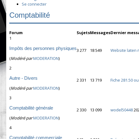
Se connecter
Comptabilité
Forum
Sujets
Messages
Dernier mess
1
Impôts des personnes physiques
3 277
18 549
Website laten 
(
Modéré par
MODERATION
)
2
Autre - Divers
2 331
13 719
Fiche 281.50 o
(
Modéré par
MODERATION
)
3
Comptabilité générale
2 330
13 099
wodel50448
20
(
Modéré par
MODERATION
)
4
Comptabilité commerciale