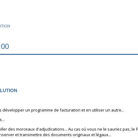
LUTION
:00
SOLUTION
développer un programme de facturation et en utiliser un autre...
...
coller des morceaux d'adjudications... Au cas où vous ne le sauriez pas, le 
nserver et transmettre des documents originaux et légaux...