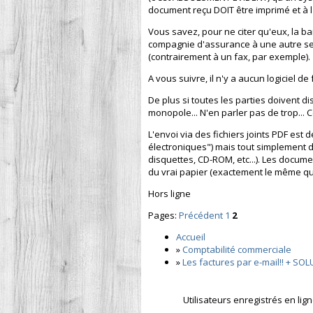
document reçu DOIT être imprimé et à 
Vous savez, pour ne citer qu'eux, la ba
compagnie d'assurance à une autre se 
(contrairement à un fax, par exemple).
A vous suivre, il n'y a aucun logiciel d
De plus si toutes les parties doivent d
monopole... N'en parler pas de trop... C
L'envoi via des fichiers joints PDF est 
électroniques") mais tout simplement 
disquettes, CD-ROM, etc...). Les docum
du vrai papier (exactement le même que
Hors ligne
Pages:
Précédent
1
2
Accueil
»
Comptabilité commerciale
»
Les factures par e-mail!! + SO
Utilisateurs enregistrés en lig