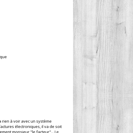
oque
a rien à voir avec un système
ctures électroniques, il va de soit
ement monsieur "le facteur"... Le