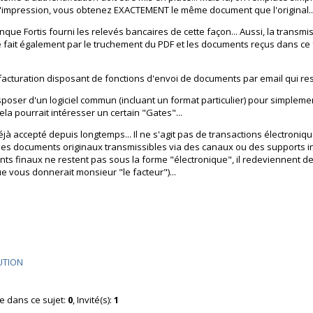
l'impression, vous obtenez EXACTEMENT le même document que l'original..
nque Fortis fourni les relevés bancaires de cette façon... Aussi, la trans
fait également par le truchement du PDF et les documents reçus dans ce
e facturation disposant de fonctions d'envoi de documents par email qui respe
isposer d'un logiciel commun (incluant un format particulier) pour simplem
ela pourrait intéresser un certain "Gates"...
déjà accepté depuis longtemps... Il ne s'agit pas de transactions électroniq
des documents originaux transmissibles via des canaux ou des supports in
ents finaux ne restent pas sous la forme "électronique", il redeviennent
 vous donnerait monsieur "le facteur")...
LUTION
ne dans ce sujet:
0
, Invité(s):
1