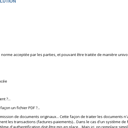
SOLUTION
norme acceptée par les parties, et pouvant être traitée de manière univ
ncée
t ?...
çon un fichier PDF ?...
mission de documents originaux... Cette façon de traiter les documents n'
nt les transactions (factures-paiements)... Dans le cas d'un système de fa
e d'authentification doit être mis en place... Mais ici, on remplace simpl