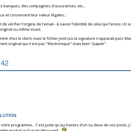
s banques, des compagnies d'assurances, etc...
x et conservent leur valeur légales...
 vérifier l'origine de l'email - à savoir l'identité de celui qui l'envoi. Un 
original ou même exact.
primé chez le client, mais le fichier joint (où la signature n'apparait pas).
t original qui n'est pas "électronique" mais bien "papier".
:42
SOLUTION
votre programme... C'est juste qu'au travers d'un ou deux de vos posts, j'
ette produit qu'il avait découvert...