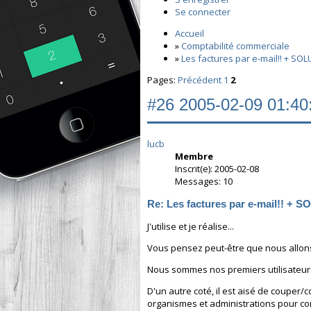
Se connecter
Accueil
»
Comptabilité commerciale
»
Les factures par e-mail!! + SO
Pages:
Précédent
1
2
#26
2005-02-09 01:40
lucb
Membre
Inscrit(e): 2005-02-08
Messages: 10
Re: Les factures par e-mail!! + 
J'utilise et je réalise...
Vous pensez peut-être que nous allons 
Nous sommes nos premiers utilisateurs
D'un autre coté, il est aisé de couper/
organismes et administrations pour co