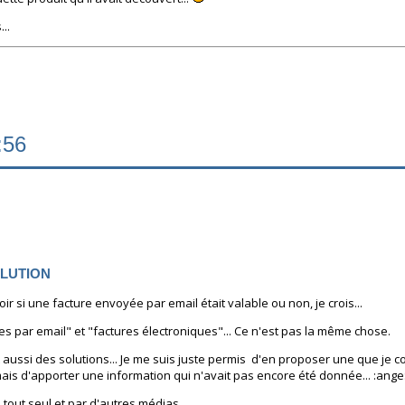
..
:56
SOLUTION
oir si une facture envoyée par email était valable ou non, je crois...
 par email" et "factures électroniques"... Ce n'est pas la même chose.
aussi des solutions... Je me suis juste permis d'en proposer une que je conn
mais d'apporter une information qui n'avait pas encore été donnée... :ange
 tout seul et par d'autres médias...