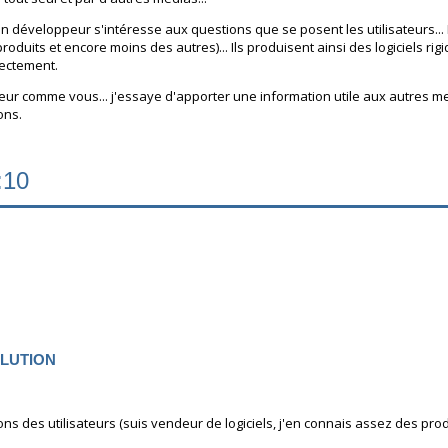
'un développeur s'intéresse aux questions que se posent les utilisateurs
 produits et encore moins des autres)... Ils produisent ainsi des logiciels r
rectement.
ateur comme vous... j'essaye d'apporter une information utile aux autres m
ons.
:10
SOLUTION
ions des utilisateurs (suis vendeur de logiciels, j'en connais assez des p