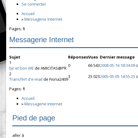
Se connecter
Accueil
»
Messagerie Internet
Pages:
1
Messagerie Internet
Sujet
Réponses
Vues
Dernier message
1
0
66 543
2008-05-16 18:34:09
bjr et bon WE
de AMICITAS@PR
2
3
25 023
2005-05-05 14:55:25
d
Transfert d'e-mail
de Fiona2409
Pages:
1
Accueil
»
Messagerie Internet
Pied de page
aller à