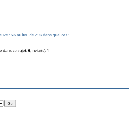
neuve? 6% au lieu de 21% dans quel cas?
ne dans ce sujet:
0
, Invité(s):
1