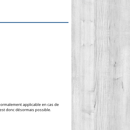
 normalement applicable en cas de
’est donc désormais possible.