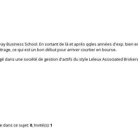
vay Business School. En sortant de là et après qqles années d'exp. bien en
trage, ce qui est un bon début pour arriver courtier en bourse.
gé dans une société de gestion d'actifs du style Leleux Associated Brokers
ne dans ce sujet:
0
, Invité(s):
1