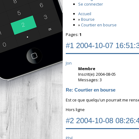
Se connecter
Accueil
»
Bourse
»
Courtier en bourse
Pages:
1
#1
2004-10-07 16:51:
Jon
Membre
Inscrit(e): 2004-08-05
Messages: 3
Re: Courtier en bourse
Est ce que quelqu'un pourrait me rense
Hors ligne
#2
2004-10-08 08:26:
Phil