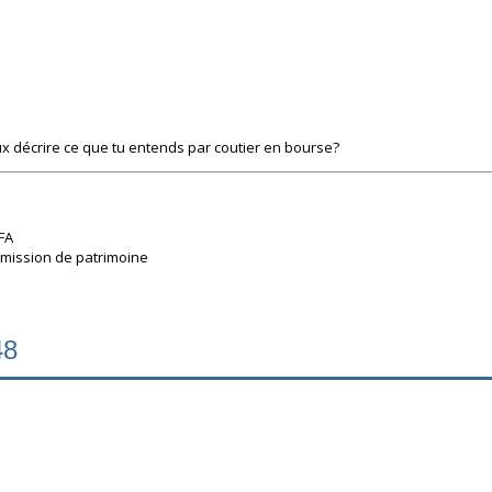
x décrire ce que tu entends par coutier en bourse?
FA
smission de patrimoine
48