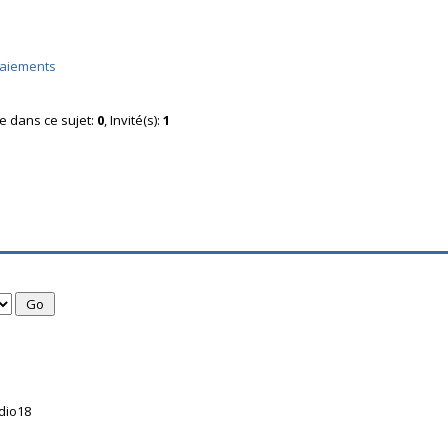
paiements
ne dans ce sujet:
0
, Invité(s):
1
dio18