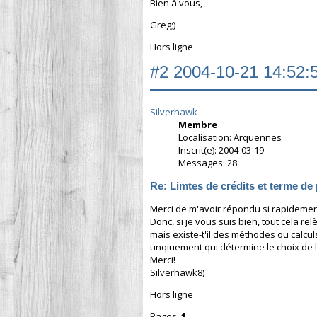
Bien à vous,
Greg;)
Hors ligne
#2
2004-10-21 14:52:
Silverhawk
Membre
Localisation: Arquennes
Inscrit(e): 2004-03-19
Messages: 28
Re: Limtes de crédits et terme de
Merci de m'avoir répondu si rapidemen
Donc, si je vous suis bien, tout cela rel
mais existe-t'il des méthodes ou calculs
unqiuement qui détermine le choix de l
Merci!
Silverhawk8)
Hors ligne
Pages:
1