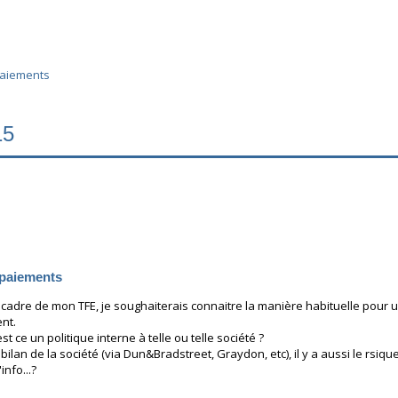
paiements
15
 paiements
cadre de mon TFE, je soughaiterais connaitre la manière habituelle pour un
nt.
st ce un politique interne à telle ou telle société ?
 bilan de la société (via Dun&Bradstreet, Graydon, etc), il y a aussi le rsique 
nfo...?