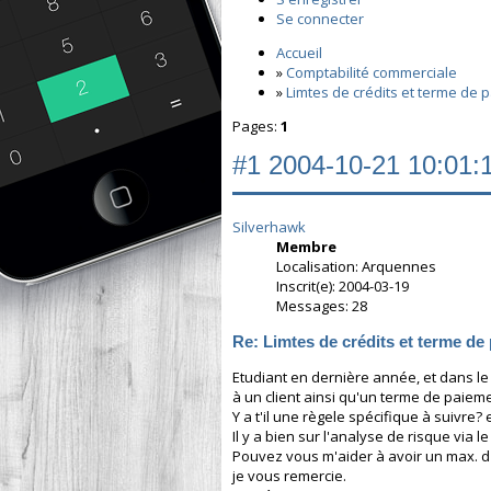
Se connecter
Accueil
»
Comptabilité commerciale
»
Limtes de crédits et terme de 
Pages:
1
#1
2004-10-21 10:01:
Silverhawk
Membre
Localisation: Arquennes
Inscrit(e): 2004-03-19
Messages: 28
Re: Limtes de crédits et terme de
Etudiant en dernière année, et dans le 
à un client ainsi qu'un terme de paieme
Y a t'il une règele spécifique à suivre? e
Il y a bien sur l'analyse de risque via le
Pouvez vous m'aider à avoir un max. d'i
je vous remercie.