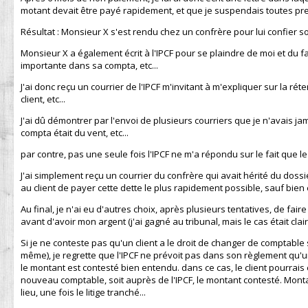
motant devait être payé rapidement, et que je suspendais toutes pres
Résultat : Monsieur X s'est rendu chez un confrère pour lui confier so
Monsieur X a également écrit à l'IPCF pour se plaindre de moi et du f
importante dans sa compta, etc...
J'ai donc reçu un courrier de l'IPCF m'invitant à m'expliquer sur la ré
client, etc...
J'ai dû démontrer par l'envoi de plusieurs courriers que je n'avais 
compta était du vent, etc...
par contre, pas une seule fois l'IPCF ne m'a répondu sur le fait que le 
J'ai simplement reçu un courrier du confrère qui avait hérité du dossi
au client de payer cette dette le plus rapidement possible, sauf bien en
Au final, je n'ai eu d'autres choix, après plusieurs tentatives, de fair
avant d'avoir mon argent (j'ai gagné au tribunal, mais le cas était clair.
Si je ne conteste pas qu'un client a le droit de changer de comptable s'i
même), je regrette que l'IPCF ne prévoit pas dans son règlement qu'u
le montant est contesté bien entendu. dans ce cas, le client pourrai
nouveau comptable, soit auprès de l'IPCF, le montant contesté. Montant 
lieu, une fois le litige tranché...