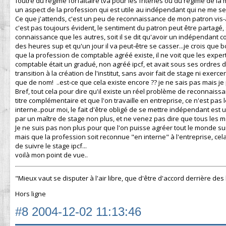
foutre du régime forfaitaire tva pour les friteries ou du régime de la m
un aspect de la profession qui est utile au indépendant qui ne me sert
Ce que j'attends, c'est un peu de reconnaissance de mon patron vis-à-
c'est pas toujours évident, le sentiment du patron peut être partagé, s
connaissance que les autres, soit il se dit qu'avoir un indépendant 
des heures sup et qu'un jour il va peut-être se casser...je crois qu
que la profession de comptable agréé existe, il ne voit que les expert
comptable était un gradué, non agréé ipcf, et avait sous ses ordres d
transition à la création de l'institut, sans avoir fait de stage ni exer
que de nom! ..est-ce que cela existe encore ?? je ne sais pas mais je
Bref, tout cela pour dire qu'il existe un réel problème de reconnais
titre complémentaire et que l'on travaille en entreprise, ce n'est pas
interne..pour moi, le fait d'être obligé de se mettre indépendant est u
par un maître de stage non plus, et ne venez pas dire que tous les maît
Je ne suis pas non plus pour que l'on puisse agréer tout le monde s
mais que la profession soit reconnue "en interne" à l'entreprise, cela
de suivre le stage ipcf...
voilà mon point de vue..
"Mieux vaut se disputer à l'air libre, que d'être d'accord derrière des
Hors ligne
#8
2004-12-02 11:13:46