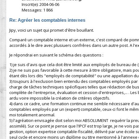
Inscrit(e): 2004-06-06
Messages: 1 866
Re: Agréer les comptables internes
Jipy, voici un sujet qui promet d'être bouillant.
Comparé un comptable interne et un externe, c'est comparé de pomme
accordés à le dire avec plusiuers confrêres dans un autre post. A l
Je répondrai en suivant le schéma des questions :
1) je suis d'avis que cela doit être limité aux employés de bureau d
2) je ne suis pas favorable à cette mesure à titre obligatoire, mais p
étant dès lors dits "employés de comptabilité" ou une appellation d
3) toujours à l'exclusion bien entendu des comptables employés par 
charge de tâches techniques spécifiques telles que rédaction de busi
complète de l'entreprise, évaluation et cession d'entreprises,... . Les
ardu voire impossible la création de critères objectifs.
4) dans ce cadre, une formation continue me semble nécessaire d'auta
comptables employés par un (expert) comptable, ceux-ci font le même
moi totalement anormal.
5) l'agréation envisagée doit selon moi ABSOLUMENT requérir la pre
assimilé). Sur ce point je pense que l'IPCF est trop large, je ne voi
gestion, option expertise comptable-fiscalité, délivré par une écol
seul cycle et encore moins un diplôme ou titre mentionné à l'annexe de