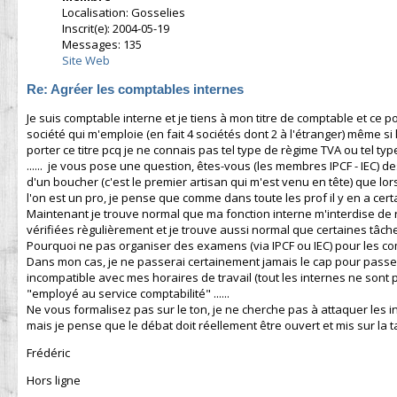
Localisation: Gosselies
Inscrit(e): 2004-05-19
Messages: 135
Site Web
Re: Agréer les comptables internes
Je suis comptable interne et je tiens à mon titre de comptable et ce po
société qui m'emploie (en fait 4 sociétés dont 2 à l'étranger) même si
porter ce titre pcq je ne connais pas tel type de règime TVA ou tel ty
...... je vous pose une question, êtes-vous (les membres IPCF - IEC)
d'un boucher (c'est le premier artisan qui m'est venu en tête) que lorsq
l'on est un pro, je pense que comme dans toute les prof il y en a cert
Maintenant je trouve normal que ma fonction interne m'interdise de
vérifiées règulièrement et je trouve aussi normal que certaines tâch
Pourquoi ne pas organiser des examens (via IPCF ou IEC) pour les com
Dans mon cas, je ne passerai certainement jamais le cap pour passer 
incompatible avec mes horaires de travail (tout les internes ne sont pa
"employé au service comptabilité" ......
Ne vous formalisez pas sur le ton, je ne cherche pas à attaquer les 
mais je pense que le débat doit réellement être ouvert et mis sur la t
Frédéric
Hors ligne