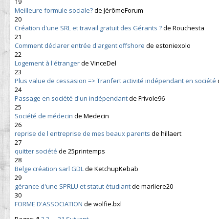
19
Meilleure formule sociale?
de JérômeForum
20
Création d'une SRL et travail gratuit des Gérants ?
de Rouchesta
21
Comment déclarer entrée d'argent offshore
de estoniexolo
22
Logement à l'étranger
de VinceDel
23
Plus value de cessasion => Tranfert activité indépendant en société
24
Passage en société d'un indépendant
de Frivole96
25
Société de médecin
de Medecin
26
reprise de l entreprise de mes beaux parents
de hillaert
27
quitter société
de 25printemps
28
Belge création sarl GDL
de KetchupKebab
29
gérance d'une SPRLU et statut étudiant
de marliere20
30
FORME D'ASSOCIATION
de wolfie.bxl
Pages:
1
2
3
…
21
Suivant