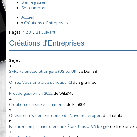
S'enregistrer
Se connecter
Accueil
»
Créations d'Entreprises
Pages:
1
2
3
…
21
Suivant
Créations d'Entreprises
Sujet
1
SARL vs entitee etrangere (US ou UK)
de DenisB
2
Offrez-Vous une aide sérieuse ICI
de sgrannec
3
Prêt de gestion en 2022
de Wiki346
4
Création d'un site e-commerce
de kim004
5
Question création entreprise de Navette aéroport
de chatulu
6
Facturer son premier client aux États-Unis...TVA belge?
de freelance_
7