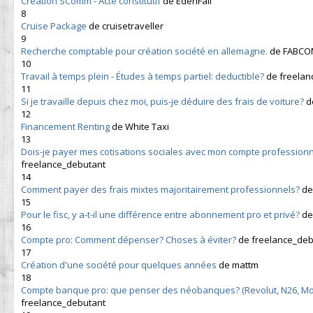
Création SComm - Acte constitutif
de EdenFall
8
Cruise Package
de cruisetraveller
9
Recherche comptable pour création société en allemagne.
de FABC
10
Travail à temps plein - Études à temps partiel: deductible?
de freelan
11
Si je travaille depuis chez moi, puis-je déduire des frais de voiture?
d
12
Financement Renting
de White Taxi
13
Dois-je payer mes cotisations sociales avec mon compte professionn
freelance_debutant
14
Comment payer des frais mixtes majoritairement professionnels?
de
15
Pour le fisc, y a-t-il une différence entre abonnement pro et privé?
de
16
Compte pro: Comment dépenser? Choses à éviter?
de freelance_deb
17
Création d'une société pour quelques années
de mattm
18
Compte banque pro: que penser des néobanques? (Revolut, N26, M
freelance_debutant