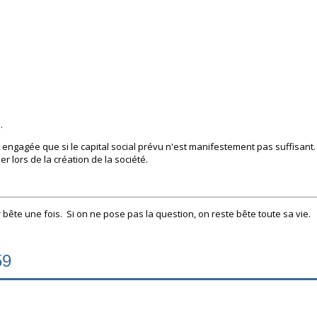
.
 engagée que si le capital social prévu n'est manifestement pas suffisant.
r lors de la création de la société.
bête une fois. Si on ne pose pas la question, on reste bête toute sa vie.
59