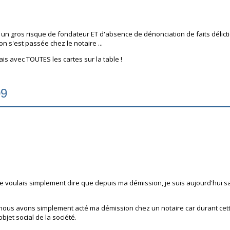
 un gros risque de fondateur ET d'absence de dénonciation de faits délictieux
 s'est passée chez le notaire ...
s avec TOUTES les cartes sur la table !
09
je voulais simplement dire que depuis ma démission, je suis aujourd'hui sala
eux,nous avons simplement acté ma démission chez un notaire car durant cet
objet social de la société.