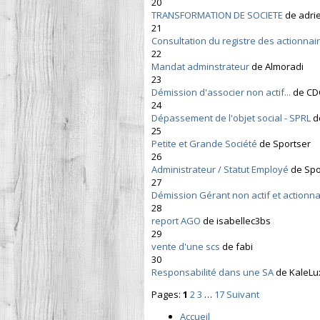
20
TRANSFORMATION DE SOCIETE
de adri
21
Consultation du registre des actionnair
22
Mandat adminstrateur
de Almoradi
23
Démission d'associer non actif...
de CD
24
Dépassement de l'objet social - SPRL
d
25
Petite et Grande Société
de Sportser
26
Administrateur / Statut Employé
de Spo
27
Démission Gérant non actif et actionna
28
report AGO
de isabellec3bs
29
vente d'une scs
de fabi
30
Responsabilité dans une SA
de KaleLu
Pages:
1
2
3
…
17
Suivant
Accueil