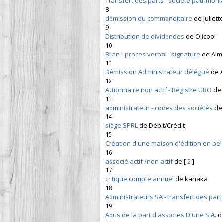
Transfert des parts - société patrimoni
8
démission du commanditaire
de Juliet
9
Distribution de dividendes
de Olicool
10
Bilan - proces verbal - signature
de Alm
11
Démission Administrateur délégué
de 
12
Actionnaire non actif - Registre UBO
de
13
administrateur - codes des sociétés
de
14
siège SPRL
de Débit/Crédit
15
Création d'une maison d'édition en be
16
associé actif /non actif
de
[
2
]
17
critique compte annuel
de kanaka
18
Administrateurs SA - transfert des part
19
Abus de la part d associes D'une S.A.
d