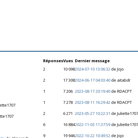
Réponses
Vues
Dernier message
2
10 098
2024-07-10 13:06:32
de Jojo
2
17 308
2024-06-17 04:03:40
de aitabdr
1
7 206
2023-08-17 20:19:40
de RDACPT
1
7 278
2023-08-11 16:29:42
de RDACPT
iette1707
2
6 271
2023-05-27 10:22:31
de Juliette170
ette1707
6
16 884
2022-11-03 11:37:59
de Juliette170
9
19 946
2022-10-22 10:49:52
de Jojo