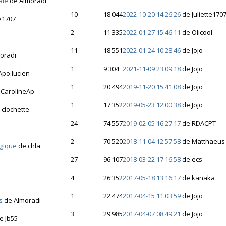
ale
de Almoradi
10
18 044
2022-10-20 14:26:26
de Juliette170
te1707
2
11 335
2022-01-27 15:46:11
de Olicool
11
18 551
2022-01-24 10:28:46
de Jojo
oradi
1
9 304
2021-11-09 23:09:18
de Jojo
Apo.lucien
1
20 494
2019-11-20 15:41:08
de Jojo
 CarolineAp
1
17 352
2019-05-23 12:00:38
de Jojo
 clochette
24
74 557
2019-02-05 16:27:17
de RDACPT
2
70 520
2018-11-04 12:57:58
de Matthaeus
lgique
de chla
27
96 107
2018-03-22 17:16:58
de ecs
4
26 352
2017-05-18 13:16:17
de kanaka
1
22 474
2017-04-15 11:03:59
de Jojo
s
de Almoradi
3
29 985
2017-04-07 08:49:21
de Jojo
e Jb55