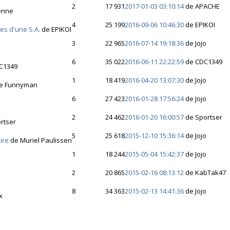
2
17 931
2017-01-03 03:10:14
de APACHE
enne
4
25 199
2016-09-06 10:46:30
de EPIKOI
es d'une S.A.
de EPIKOI
3
22 965
2016-07-14 19:18:36
de Jojo
6
35 022
2016-06-11 22:22:59
de CDC1349
C1349
1
18 419
2016-04-20 13:07:30
de Jojo
e Funnyman
6
27 423
2016-01-28 17:56:24
de Jojo
2
24 462
2016-01-20 16:00:57
de Sportser
rtser
5
25 618
2015-12-10 15:36:14
de Jojo
ire
de Muriel Paulissen
1
18 244
2015-05-04 15:42:37
de Jojo
2
20 865
2015-02-16 08:13:12
de KabTak47
8
34 363
2015-02-13 14:41:36
de Jojo
x