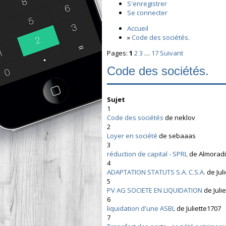
S'enregistrer
Se connecter
Accueil
»
Code des sociétés.
Pages:
1
2
3
…
17
Suivant
Code des sociétés.
Sujet
1
Code des sociétés
de neklov
2
Loyer en société
de sebaaas
3
réduction de capital - SPRL
de Almoradi
4
ADAPTATION STATUTS S.A. C.S.A.
de Jul
5
PV AG SOCIETE EN LIQUIDATION
de Juli
6
liquidation d'une ASBL
de Juliette1707
7