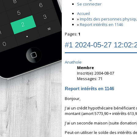
Se connecter
Accueil
»
Impôts des personnes physiq
»
Report intérêts en 1146
Pages:
1
#1
2024-05-27 12:02:
Anathole
Membre
Inscrit(e): 2004-08-07
Messages: 71
Report intérêts en 1146
Bonjour,
J'ai un crédit hypothécaire bénéfician
montant (amort 5773,90 + intérêts 613,9
J'ai un seconde maison (suite donation)
Peut-on utiliser le solde des intérêts 