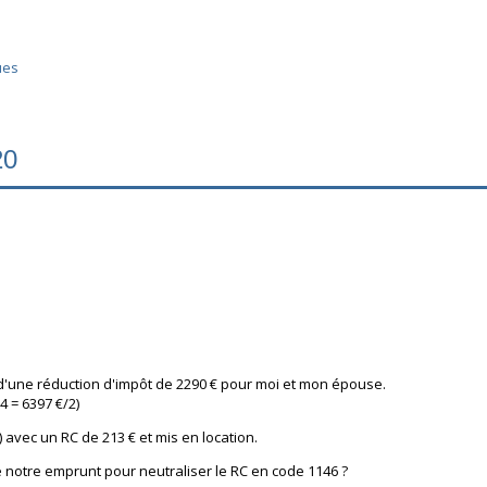
ues
20
t d'une réduction d'impôt de 2290 € pour moi et mon épouse.
4 = 6397 €/2)
 avec un RC de 213 € et mis en location.
de notre emprunt pour neutraliser le RC en code 1146 ?