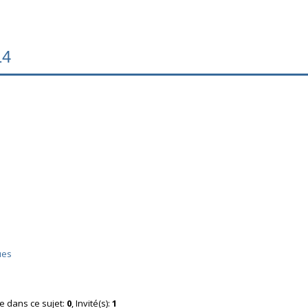
14
ues
ne dans ce sujet:
0
, Invité(s):
1