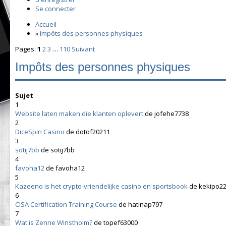
Se connecter
Accueil
»
Impôts des personnes physiques
Pages:
1
2
3
…
110
Suivant
Impôts des personnes physiques
Sujet
1
Website laten maken die klanten oplevert
de jofehe7738
2
DiceSpin Casino
de dotof20211
3
sotij7bb
de sotij7bb
4
favoha12
de favoha12
5
Kazeeno is het crypto-vriendelijke casino en sportsbook
de kekipo2
6
CISA Certification Training Course
de hatinap797
7
Wat is Zenne Winstholm?
de topef63000