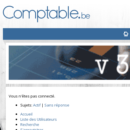
Vous n'êtes pas connecté.
Sujets:
Actif
|
Sans réponse
Accueil
Liste des Utilisateurs
Recherche
S'enregistrer