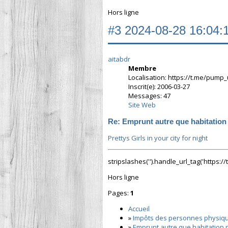
Hors ligne
#3
2024-08-28 16:04:
aitabdr
Membre
Localisation: https://t.me/pump
Inscrit(e): 2006-03-27
Messages: 47
Site Web
Re: Emprunt autre que habitation
Prettys Girls in your city for night
stripslashes('').handle_url_tag('https:/
Hors ligne
Pages:
1
Accueil
»
Impôts des personnes physiq
»
Emprunt autre que habitation 