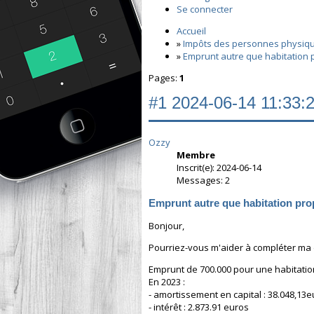
Se connecter
Accueil
»
Impôts des personnes physiq
»
Emprunt autre que habitation 
Pages:
1
#1
2024-06-14 11:33:
Ozzy
Membre
Inscrit(e): 2024-06-14
Messages: 2
Emprunt autre que habitation pro
Bonjour,
Pourriez-vous m'aider à compléter ma d
Emprunt de 700.000 pour une habitatio
En 2023 :
- amortissement en capital : 38.048,13
- intérêt : 2.873.91 euros