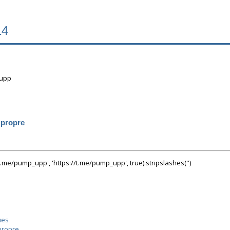
14
_upp
 propre
/t.me/pump_upp', 'https://t.me/pump_upp', true).stripslashes('')
ues
propre