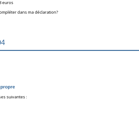
78 euros
compléter dans ma déclaration?
04
 propre
es suivantes :