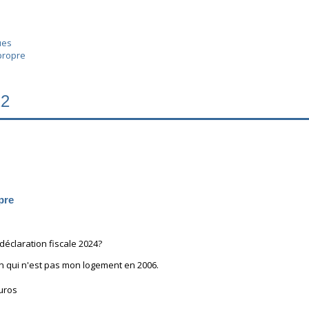
ues
propre
22
pre
éclaration fiscale 2024?
n qui n'est pas mon logement en 2006.
euros