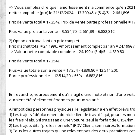
=> Vous semblez dire que l'amortissement n'a commencé qu'en 2021 do
nette comptable (pro) le 31/12/2024 = 13.309,45 x (5-4)/5 = 2.661,89€
Prix de vente total = 17.354€. Prix de vente partie professionnelle = 1
Plus-value pro sur la vente = 9.554,70 - 2.661,89 = 6.882,81€
2) Option en travaillant en prix complet
Prix d'achat total = 24.199€. Amortissement complet par an = 24.199€ / 
=> Valeur nette comptable complete = 24.199 x (5-4)/5 = 4.839,80
Prix de vente total = 17.354€.
Plus-value totale sur la vente = 17.354 - 4.839,80 = 12.514,20€
Partie professionnelle = 12.514,20 x 55% = 6.882,81€
En revanche, heureusement qu'il s'agit d'une moto et non d'une voit
auraient été réellement énormes pour un salarié.
A l'impôt des personnes physiques, le législateur a en effet prévu troi
1) Les trajets "déplacement domicile-lieu de travail" qui, pour les mo
les frais réels. S'il s'agissait d'une voiture, seul le forfait de 0,15€/km
2) Les trajets dits "professionnels" (RDV Client, séminaires/formations
3) Tous les autres trajets qui ne relèvent pas des deux premières cat