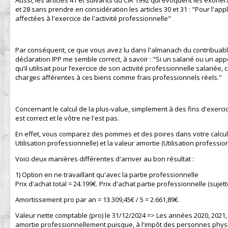
Aussi, les articles 41 et suivants du CIR 1992 qui évoquent les exoné
et 28 sans prendre en considération les articles 30 et 31 : "Pour l'appl
affectées à l'exercice de l'activité professionnelle"
Par conséquent, ce que vous avez lu dans l'almanach du contribuable au
déclaration IPP me semble correct, à savoir : "Si un salarié ou un ap
qu’il utilisait pour l’exercice de son activité professionnelle salarié
charges afférentes à ces biens comme frais professionnels réels."
Concernant le calcul de la plus-value, simplement à des fins d'exercice 
est correct et le vôtre ne l'est pas.
En effet, vous comparez des pommes et des poires dans votre calcul, e
Utilisation professionnelle) et la valeur amortie (Utilisation professi
Voici deux manières différentes d'arriver au bon résultat :
1) Option en ne travaillant qu'avec la partie professionnelle
Prix d'achat total = 24.199€. Prix d'achat partie professionnelle (suje
Amortissement pro par an = 13.309,45€ / 5 = 2.661,89€.
Valeur nette comptable (pro) le 31/12/2024 => Les années 2020, 2021, 
amortie professionnellement puisque, à l'impôt des personnes physiq