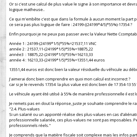
Or si c'est une calcul de plus value le signe à son importance et devra
logique matheuse..
Ce qui m'embête c'est que dans la formule à aucun moment la part pro
ce sera pas plus logique de faire : 24199-((24199*4/5)*55%)-17354 ?
Enfin pourquoi je ne peux pas passer avec la Valeur Nette Ccomptab
Année 1 : 24199-(24199*1/5)*55%=21537,11 VNC
année 2 : 21537,11-(24199*1/5)*55%=18875,22
année3 : 18875,22-(24199*1/5)*55%=16213,33
année 4 : 16213,33-(24199*1/5)*55%=13551,44 euros
13551,44 euros est donc bien la valeur résiduelle du véhicule au d
J'aimerai donc bien comprendre en quoi mon calcul est incorrect ?
car si je le revends 17354 la plus value est donc bien de 17 354-13 5
Le véhicule ayant été utilsé à 55% de manière professionnelle il est l
Je remets pas en dout la réponse, juste je souhaite comprendre le rai
"2.4. Plus-values
Si un salarié ou un appointé réalise des plus-values en cas d’aliénatio
professionnelle salariée, ces plus-values ne sont pas imposables. Pe
professionnels réels."
Je comprends que la matière fiscale soit complexe mais les infos par