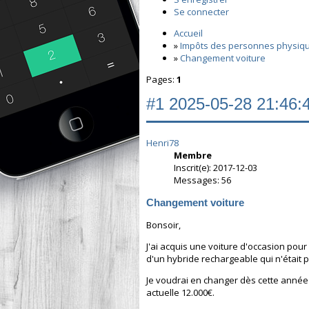
Se connecter
Accueil
»
Impôts des personnes physiq
»
Changement voiture
Pages:
1
#1
2025-05-28 21:46:
Henri78
Membre
Inscrit(e): 2017-12-03
Messages: 56
Changement voiture
Bonsoir,
J'ai acquis une voiture d'occasion pour 
d'un hybride rechargeable qui n'était
Je voudrai en changer dès cette année 
actuelle 12.000€.