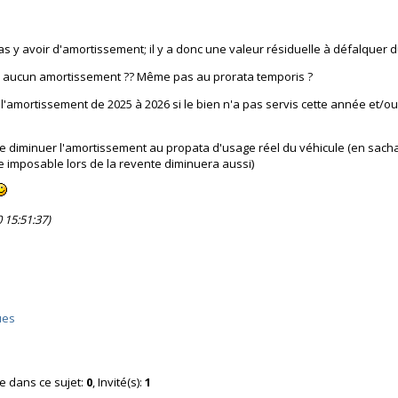
pas y avoir d'amortissement; il y a donc une valeur résiduelle à défalquer 
oir aucun amortissement ?? Même pas au prorata temporis ?
 l'amortissement de 2025 à 2026 si le bien n'a pas servis cette année et/ou 
 de diminuer l'amortissement au propata d'usage réel du véhicule (en sach
e imposable lors de la revente diminuera aussi)
 15:51:37)
ues
ne dans ce sujet:
0
, Invité(s):
1