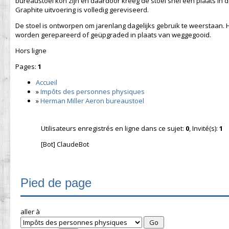
bureaustoel kon zijn en daardoor kreeg de stoel snel een plaats in d
Graphite uitvoering is volledig gereviseerd.
De stoel is ontworpen om jarenlang dagelijks gebruik te weerstaan.
worden gerepareerd of geüpgraded in plaats van weggegooid.
Hors ligne
Pages:
1
Accueil
»
Impôts des personnes physiques
»
Herman Miller Aeron bureaustoel
Utilisateurs enregistrés en ligne dans ce sujet:
0
, Invité(s):
1
[Bot] ClaudeBot
Pied de page
aller à