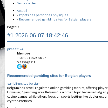
Se connecter
Accueil
»
Impôts des personnes physiques
»
Recommended gambling sites for Belgian players
Pages:
1
#1
2026-06-07 18:42:46
pitese2124
Membre
Inscrit(e): 2026-06-07
Messages: 1
Recommended gambling sites for Belgian players
gambling sites belgium
Belgium has a well-regulated online gambling market, offering player
However, "gambling sites Belgium" is a broad topic because Belgian p
casino games, while others focus on sports betting, live dealer exper
cryptocurrencies.