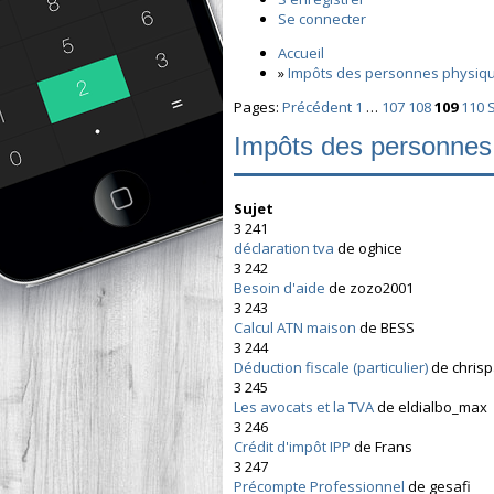
Se connecter
Accueil
»
Impôts des personnes physiq
Pages:
Précédent
1
…
107
108
109
110
Impôts des personnes
Sujet
3 241
déclaration tva
de oghice
3 242
Besoin d'aide
de zozo2001
3 243
Calcul ATN maison
de BESS
3 244
Déduction fiscale (particulier)
de chris
3 245
Les avocats et la TVA
de eldialbo_max
3 246
Crédit d'impôt IPP
de Frans
3 247
Précompte Professionnel
de gesafi