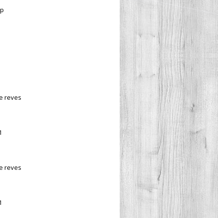
ap
de reves
1
de reves
1