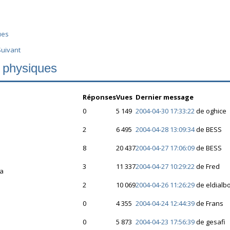
ues
Suivant
 physiques
Réponses
Vues
Dernier message
0
5 149
2004-04-30 17:33:22
de oghice
2
6 495
2004-04-28 13:09:34
de BESS
8
20 437
2004-04-27 17:06:09
de BESS
3
11 337
2004-04-27 10:29:22
de Fred
pa
2
10 069
2004-04-26 11:26:29
de eldial
0
4 355
2004-04-24 12:44:39
de Frans
0
5 873
2004-04-23 17:56:39
de gesafi