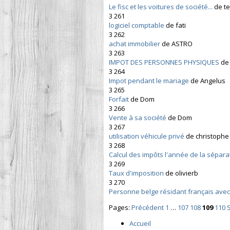
Le fisc et les voitures de société...
de t
3 261
logiciel comptable
de fati
3 262
achat immobilier
de ASTRO
3 263
IMPOT DES PERSONNES PHYSIQUES
de 
3 264
Impot pendant le mariage
de Angelus
3 265
Forfait
de Dom
3 266
Vente à sa société
de Dom
3 267
utilisation véhicule privé
de christophe
3 268
Calcul des impôts l'année de la sépara
3 269
Taux d'imposition
de olivierb
3 270
Personne belge résidant français ave
Pages:
Précédent
1
…
107
108
109
110
Accueil