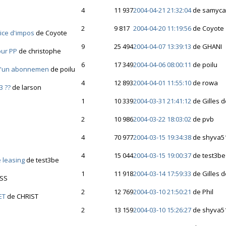
4
11 937
2004-04-21 21:32:04
de samyc
2
9 817
2004-04-20 11:19:56
de Coyote
ice d'impos
de Coyote
9
25 494
2004-04-07 13:39:13
de GHANI
our PP
de christophe
6
17 349
2004-04-06 08:00:11
de poilu
 d'un abonnemen
de poilu
4
12 893
2004-04-01 11:55:10
de rowa
3 ??
de larson
1
10 339
2004-03-31 21:41:12
de Gilles 
2
10 986
2004-03-22 18:03:02
de pvb
4
70 977
2004-03-15 19:34:38
de shyva5
4
15 044
2004-03-15 19:00:37
de test3be
e leasing
de test3be
1
11 918
2004-03-14 17:59:33
de Gilles 
SS
2
12 769
2004-03-10 21:50:21
de Phil
ET
de CHRIST
2
13 159
2004-03-10 15:26:27
de shyva5