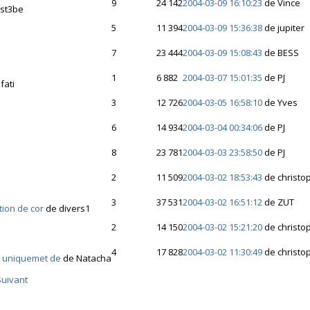
9
24 142
2004-03-09 16:10:23
de Vince
est3be
5
11 394
2004-03-09 15:36:38
de jupiter
7
23 444
2004-03-09 15:08:43
de BESS
1
6 882
2004-03-07 15:01:35
de PJ
fati
3
12 726
2004-03-05 16:58:10
de Yves
6
14 934
2004-03-04 00:34:06
de PJ
8
23 781
2004-03-03 23:58:50
de PJ
2
11 509
2004-03-02 18:53:43
de christo
3
37 531
2004-03-02 16:51:12
de ZUT
tion de cor
de divers1
2
14 150
2004-03-02 15:21:20
de christo
4
17 828
2004-03-02 11:30:49
de christo
c uniquemet de
de Natacha
Suivant