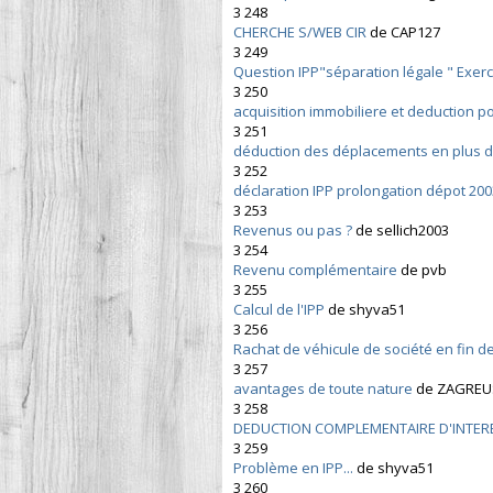
3 248
CHERCHE S/WEB CIR
de CAP127
3 249
Question IPP"séparation légale " Exerc
3 250
acquisition immobiliere et deduction p
3 251
déduction des déplacements en plus
3 252
déclaration IPP prolongation dépot 200
3 253
Revenus ou pas ?
de sellich2003
3 254
Revenu complémentaire
de pvb
3 255
Calcul de l'IPP
de shyva51
3 256
Rachat de véhicule de société en fin d
3 257
avantages de toute nature
de ZAGREU
3 258
DEDUCTION COMPLEMENTAIRE D'INTER
3 259
Problème en IPP...
de shyva51
3 260