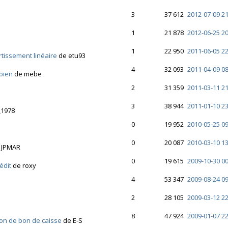
3
37 612
2012-07-09 21
1
21 878
2012-06-25 20
1
22 950
2011-06-05 22
rtissement linéaire
de etu93
4
32 093
2011-04-09 08
 bien
de mebe
2
31 359
2011-03-11 21
3
38 944
2011-01-10 23
_1978
0
19 952
2010-05-25 09
0
20 087
2010-03-10 13
 JPMAR
0
19 615
2009-10-30 00
édit
de roxy
4
53 347
2009-08-24 09
2
28 105
2009-03-12 22
8
47 924
2009-01-07 22
ion de bon de caisse
de E-S