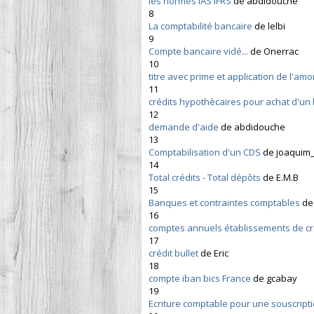
les normes IAS IFRS
de abdidouche
8
La comptabilité bancaire
de lelbi
9
Compte bancaire vidé...
de Onerrac
10
titre avec prime et application de l'amo
11
crédits hypothècaires pour achat d'un
12
demande d'aide
de abdidouche
13
Comptabilisation d'un CDS
de joaquim
14
Total crédits - Total dépôts
de E.M.B
15
Banques et contraintes comptables
de
16
comptes annuels établissements de cr
17
crédit bullet
de Eric
18
compte iban bics France
de gcabay
19
Ecriture comptable pour une souscript