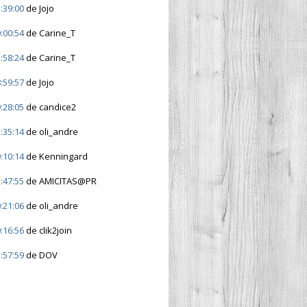
:39:00
de Jojo
:00:54
de Carine_T
:58:24
de Carine_T
:59:57
de Jojo
:28:05
de candice2
:35:14
de oli_andre
:10:14
de Kenningard
:47:55
de AMICITAS@PR
:21:06
de oli_andre
:16:56
de clik2join
:57:59
de DOV