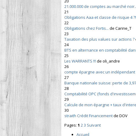
20
21.000.000 de comptes au marché noir..
21
Obligations Aaa et classe de risque 4 ?
22
Obligations chez Fortis...
de Carine_T
23
Taxation des plus values sur actions ?
24
BTS en alternance en comptabilité dan
25
Les WARRANTS !!!
de oli_andre
26
compte épargne avec un indépendant
27
Banque nationale suisse: perte de 3,97 m
28
Comptabilité OPC (fonds d'investisse
29
Calcule de mon épargne + taux d'intere
30
straith Crédit Financement
de DOV
Pages:
1
2
3
Suivant
Accueil