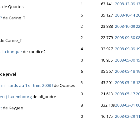
1
63 141
2008-12-09 13
.
de Quartes
6
35 127
2008-10-14 20
!?
de Carine_T
2
23 888
2008-10-09 22
2
22 779
2008-09-30 08
de Carine_T
4
32 927
2008-09-09 19
s la banque
de candice2
0
18 935
2008-05-30 15
6
35 567
2008-05-18 19
de jewel
5
43 201
2008-05-18 12
illliards au 1 er trim. 2008 !
de Quartes
0
21 613
2008-05-17 20
ment) Luxembourg
de oli_andre
8
332 109
2008-03-31 00
t
de Kaygee
0
16 175
2008-02-29 11