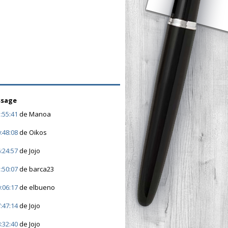
ssage
:55:41
de Manoa
:48:08
de Oikos
:24:57
de Jojo
:50:07
de barca23
:06:17
de elbueno
:47:14
de Jojo
:32:40
de Jojo