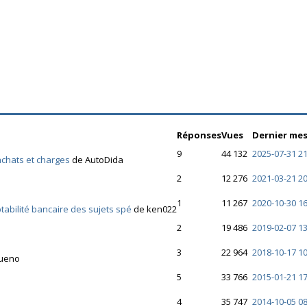
Réponses
Vues
Dernier me
9
44 132
2025-07-31 21
achats et charges
de AutoDida
2
12 276
2021-03-21 20
1
11 267
2020-10-30 16
tabilité bancaire des sujets spé
de ken022
2
19 486
2019-02-07 13
3
22 964
2018-10-17 10
bueno
5
33 766
2015-01-21 17
4
35 747
2014-10-05 08