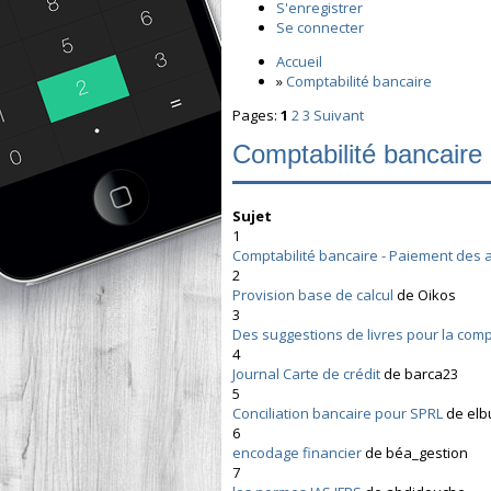
S'enregistrer
Se connecter
Accueil
»
Comptabilité bancaire
Pages:
1
2
3
Suivant
Comptabilité bancaire
Sujet
1
Comptabilité bancaire - Paiement des 
2
Provision base de calcul
de Oikos
3
Des suggestions de livres pour la comp
4
Journal Carte de crédit
de barca23
5
Conciliation bancaire pour SPRL
de el
6
encodage financier
de béa_gestion
7