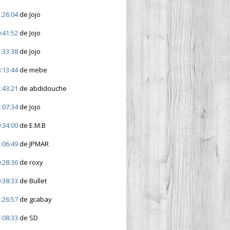
:26:04
de Jojo
:41:52
de Jojo
:33:38
de Jojo
:13:44
de mebe
:43:21
de abdidouche
:07:34
de Jojo
:34:00
de E.M.B
:06:49
de JPMAR
:28:36
de roxy
:38:33
de Bullet
:26:57
de gcabay
:08:33
de SD