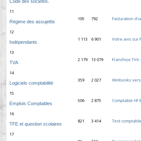
Code des sociétés.
11
105
792
Facturation d'u
Régime des assujettis
12
1 113
6 901
Votre avis sur 
Indépendants
13
2 179
13 079
Franchise TVA 
TVA
14
359
2 027
Winbooks versi
Logiciels comptabilité
15
506
2 875
Comptable HF 
Emplois Comptables
16
821
3 414
Test comptabl
TFE et question scolaires
17