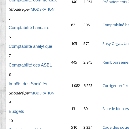
140
1 061
Prépaiements
(
Modéré par
MODERATION
)
5
62
306
Comptabilité b
Comptabilité bancaire
6
105
572
Easy Orga... U
Comptabilité analytique
7
445
2 945
Remboursement
Comptabilité des ASBL
8
Impôts des Sociétés
1 082
6 223
Corriger un "t
(
Modéré par
MODERATION
)
9
13
80
Faire le bien e
Budgets
10
510
3 324
Code des soci