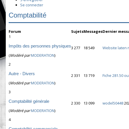
Se connecter
Comptabilité
Forum
Sujets
Messages
Dernier mess
1
Impôts des personnes physiques
3 277
18 549
Website laten 
(
Modéré par
MODERATION
)
2
Autre - Divers
2 331
13 719
Fiche 281.50 o
(
Modéré par
MODERATION
)
3
Comptabilité générale
2 330
13 099
wodel50448
20
(
Modéré par
MODERATION
)
4
Comptabilité commerciale