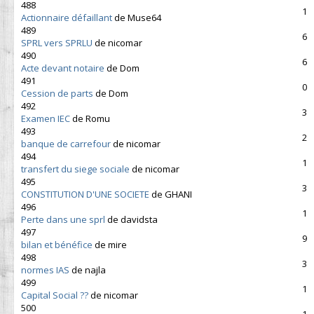
488
1
Actionnaire défaillant
de Muse64
489
6
SPRL vers SPRLU
de nicomar
490
6
Acte devant notaire
de Dom
491
0
Cession de parts
de Dom
492
3
Examen IEC
de Romu
493
2
banque de carrefour
de nicomar
494
1
transfert du siege sociale
de nicomar
495
3
CONSTITUTION D'UNE SOCIETE
de GHANI
496
1
Perte dans une sprl
de davidsta
497
9
bilan et bénéfice
de mire
498
3
normes IAS
de najla
499
1
Capital Social ??
de nicomar
500
1