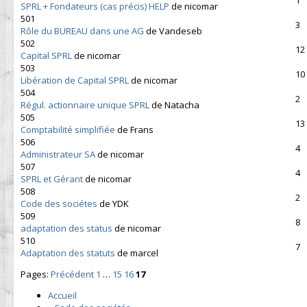
SPRL + Fondateurs (cas précis) HELP
de nicomar
501
3
Rôle du BUREAU dans une AG
de Vandeseb
502
12
Capital SPRL
de nicomar
503
10
Libération de Capital SPRL
de nicomar
504
2
Régul. actionnaire unique SPRL
de Natacha
505
13
Comptabilité simplifiée
de Frans
506
4
Administrateur SA
de nicomar
507
4
SPRL et Gérant
de nicomar
508
2
Code des sociétes
de YDK
509
8
adaptation des status
de nicomar
510
7
Adaptation des statuts
de marcel
Pages:
Précédent
1
…
15
16
17
Accueil