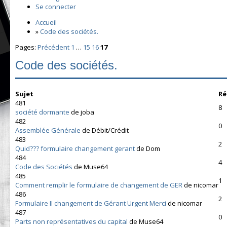
Se connecter
Accueil
»
Code des sociétés.
Pages:
Précédent
1
…
15
16
17
Code des sociétés.
Sujet
Ré
481
8
société dormante
de joba
482
0
Assemblée Générale
de Débit/Crédit
483
2
Quid??? formulaire changement gerant
de Dom
484
4
Code des Sociétés
de Muse64
485
1
Comment remplir le formulaire de changement de GER
de nicomar
486
2
Formulaire II changement de Gérant Urgent Merci
de nicomar
487
0
Parts non représentatives du capital
de Muse64